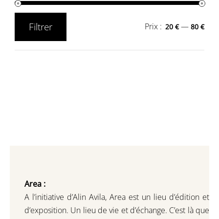
Filtrer
Prix :
—
20 €
80 €
Prix
Prix
min
max
Area :
A l’initiative d’Alin Avila,
Area est un lieu d’édition et
d’exposition.
Un lieu de vie et d
’
échange.
C’est là que