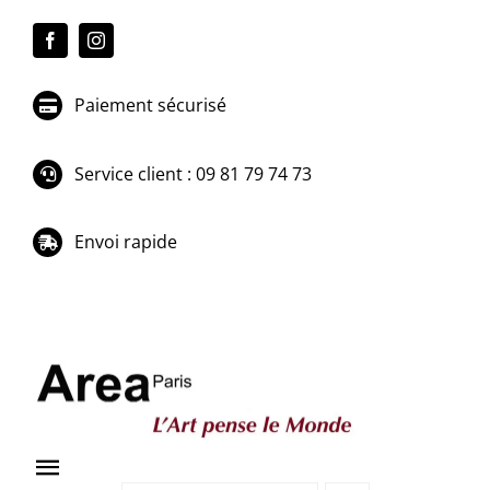
Passer
au
contenu
Paiement sécurisé
Service client : 09 81 79 74 73
Envoi rapide
Toggle