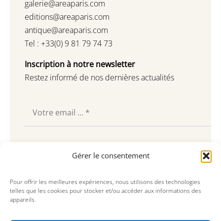
galerie@areaparis.com
editions@areaparis.com
antique@areaparis.com
Tel : +33(0) 9 81 79 74 73
Inscription à notre newsletter
Restez informé de nos dernières actualités
Souscrire
Gérer le consentement
Pour offrir les meilleures expériences, nous utilisons des technologies
telles que les cookies pour stocker et/ou accéder aux informations des
appareils.