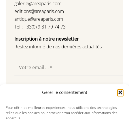
galerie@areaparis.com
editions@areaparis.com
antique@areaparis.com
Tel : +33(0) 9 81 79 74 73
Inscription à notre newsletter
Restez informé de nos dernières actualités
Souscrire
Gérer le consentement
Pour offrir les meilleures expériences, nous utilisons des technologies
telles que les cookies pour stocker et/ou accéder aux informations des
appareils.