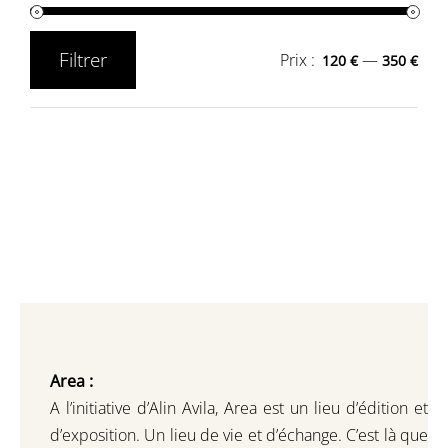
Filtrer
Prix :
—
120 €
350 €
Prix
Prix
min
max
Area :
A l’initiative d’Alin Avila,
Area est un lieu d’édition et
d’exposition.
Un lieu de vie et d
’
échange.
C’est là que