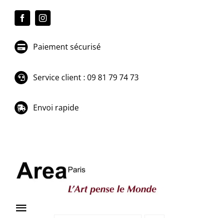
Passer
au
contenu
Paiement sécurisé
Service client : 09 81 79 74 73
Envoi rapide
Toggle