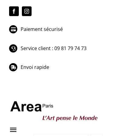
Passer
au
contenu
Paiement sécurisé
Service client : 09 81 79 74 73
Envoi rapide
Toggle