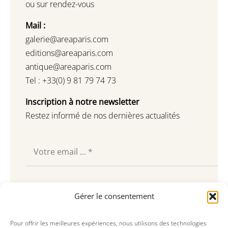
ou sur rendez-vous
Mail :
galerie@areaparis.com
editions@areaparis.com
antique@areaparis.com
Tel : +33(0) 9 81 79 74 73
Inscription à notre newsletter
Restez informé de nos dernières actualités
Souscrire
Gérer le consentement
Pour offrir les meilleures expériences, nous utilisons des technologies