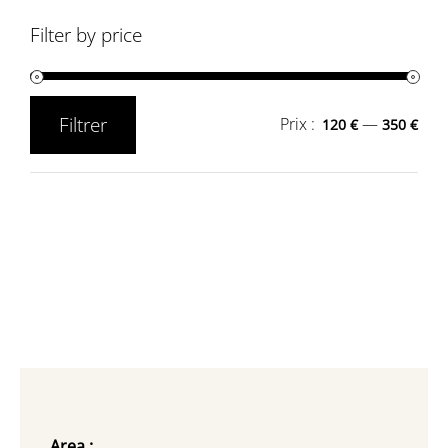
Filter by price
Filtrer
Prix :
—
120 €
350 €
Prix
Prix
min
max
Area :