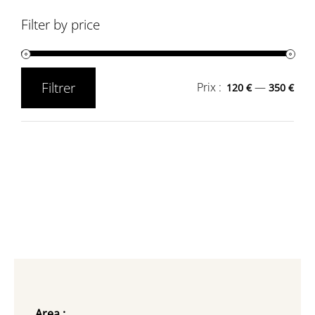
Filter by price
Filtrer
Prix :
—
120 €
350 €
Prix
Prix
min
max
Area :