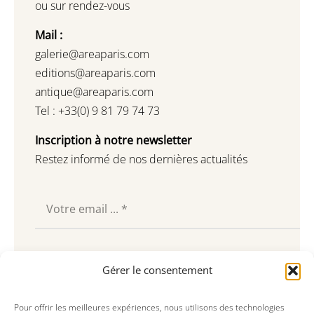
ou sur rendez-vous
Mail :
galerie@areaparis.com
editions@areaparis.com
antique@areaparis.com
Tel : +33(0) 9 81 79 74 73
Inscription à notre newsletter
Restez informé de nos dernières actualités
Souscrire
Gérer le consentement
Pour offrir les meilleures expériences, nous utilisons des technologies