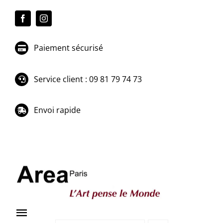
Passer
au
contenu
Paiement sécurisé
Service client : 09 81 79 74 73
Envoi rapide
Toggle