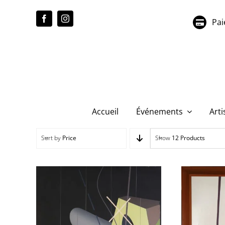
Passer
au
Pai
contenu
Accueil
Événements
Arti
Sort by
Price
Show
12 Products