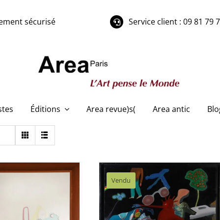
ement sécurisé
Service client : 09 81 79 
stes
Éditions
Area revue)s(
Area antic
Blo
Vendu
Michel Tyszblat –
Caroline à la ramasse