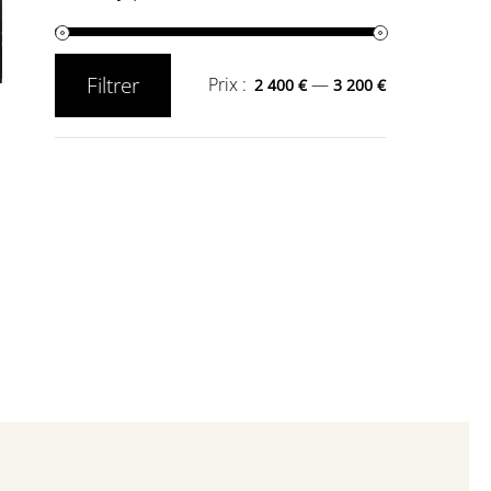
Filtrer
Prix :
—
2 400 €
3 200 €
Prix
Prix
min
max