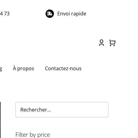
74 73
Envoi rapide
g
À propos
Contactez-nous
Filter by price