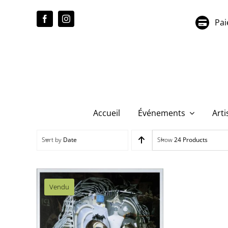
Passer
au
Pai
contenu
Accueil
Événements
Arti
Sort by
Date
Show
24 Products
Vendu