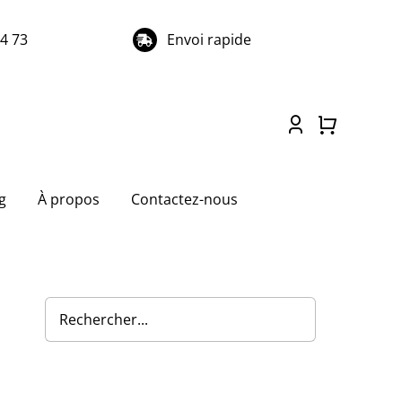
74 73
Envoi rapide
g
À propos
Contactez-nous