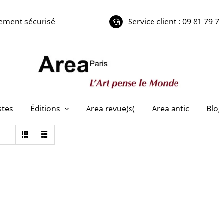
ement sécurisé
Service client : 09 81 79 
stes
Éditions
Area revue)s(
Area antic
Blo