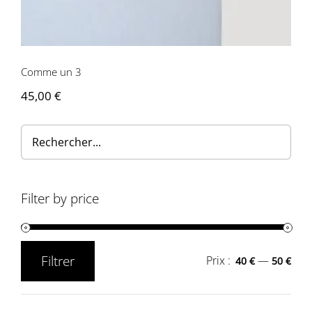
Contactez-nous
Comme un 3
45,00
€
Filter by price
Filtrer
Prix :
—
40 €
50 €
Prix
Prix
min
max