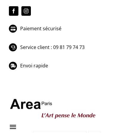
Passer
au
contenu
Paiement sécurisé
Service client : 09 81 79 74 73
Envoi rapide
Toggle