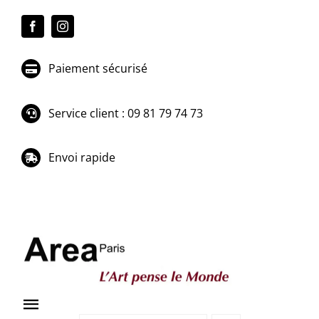
Passer
au
contenu
Paiement sécurisé
Service client : 09 81 79 74 73
Envoi rapide
Toggle