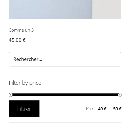
Contactez-nous
Comme un 3
45,00
€
Filter by price
Filtrer
Prix :
—
40 €
50 €
Prix
Prix
min
max