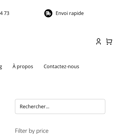
74 73
Envoi rapide
g
À propos
Contactez-nous
Filter by price