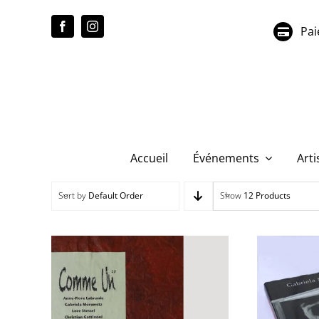
Passer
au
Pai
contenu
Accueil
Événements
Arti
Sort by
Default Order
Show
12 Products
Gabrie