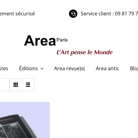
ement sécurisé
Service client : 09 81 79 
stes
Éditions
Area revue)s(
Area antic
Blo
la Morawetz – Ne