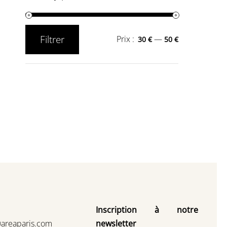
Filtrer
Prix :
—
30 €
50 €
Prix
Prix
min
max
Inscription à notre
@areaparis.com
newsletter