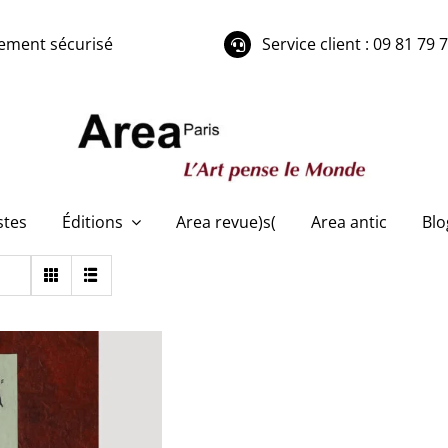
ement sécurisé
Service client : 09 81 79 
stes
Éditions
Area revue)s(
Area antic
Blo