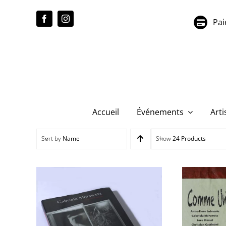
Passer
au
Pai
contenu
Accueil
Événements
Arti
Sort by
Name
Show
24 Products
Gabriela Morawetz – Ne