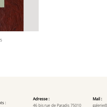
omme un 15
15
Adresse :
Mail :
ts :
46 bis rue de Paradis 75010
galerie