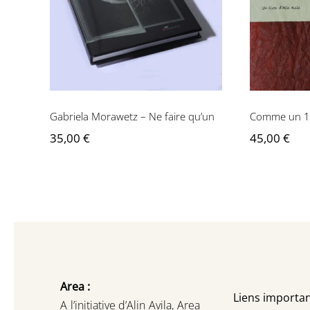
C
faire qu’un
Gabriela Morawetz – Ne faire qu’un
Comme un 
35,00
€
45,00
€
Area :
Liens importan
A l’initiative d’Alin Avila,
Area