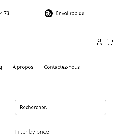
74 73
Envoi rapide
g
À propos
Contactez-nous
Filter by price