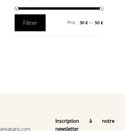
Filtrer
Prix :
—
30 €
50 €
Prix
Prix
min
max
Inscription à notre
@areaparis.com
newsletter