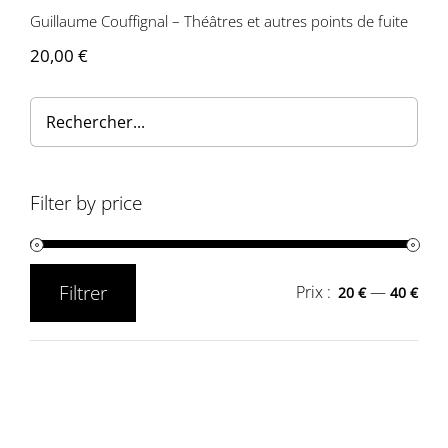
Guillaume Couffignal – Théâtres et autres points de fuite
20,00
€
Filter by price
Filtrer
Prix :
—
20 €
40 €
Prix
Prix
min
max