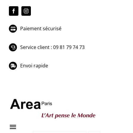
Passer
au
contenu
Paiement sécurisé
Service client : 09 81 79 74 73
Envoi rapide
Toggle