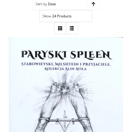
Sort by
Date
Navigation
Accueil
Show
24 Products
Événements
Artistes
Éditions
Area revue)s(
Area antic
Blog
Paryski Spleen
À propos