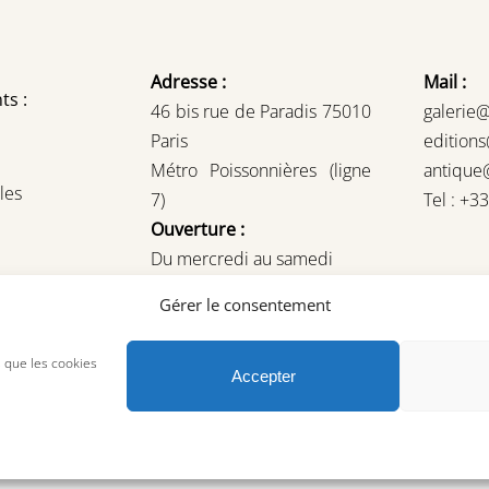
Adresse :
Mail :
ts :
46 bis rue de Paradis 75010
galerie
Paris
edition
Métro Poissonnières (ligne
antique
les
7)
Tel : +3
Ouverture :
Du mercredi au samedi
14H – 19H
Gérer le consentement
ou sur rendez-vous
s que les cookies
Accepter
© Copyright 2023, AREA Paris