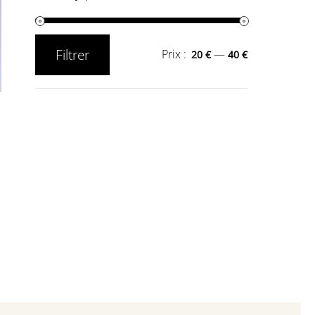
Filtrer
Prix :
—
20 €
40 €
Prix
Prix
min
max