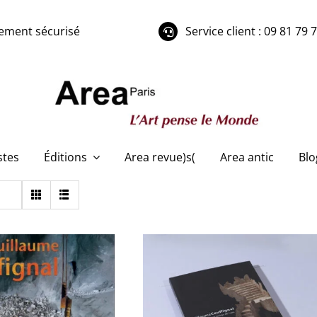
ement sécurisé
Service client : 09 81 79 
stes
Éditions
Area revue)s(
Area antic
Blo
Guillaume Couffignal –