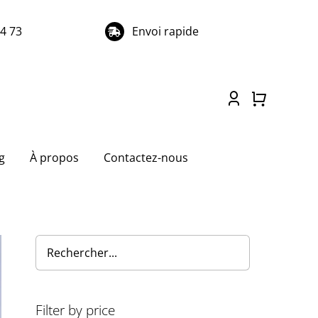
74 73
Envoi rapide
g
À propos
Contactez-nous
Filter by price