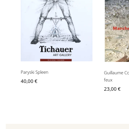
Guilla
Paryski Spleen
Mar
Paryski Spleen
Guillaume Co
feux
40,00
€
23,00
€