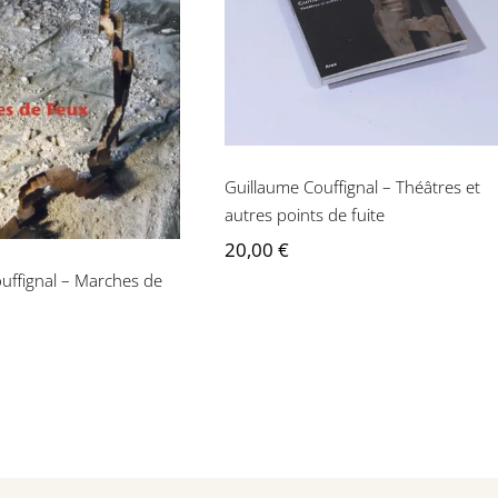
Théâtres et autres
points de fuite
ume Couffignal –
ches de feux
Guillaume Couffignal – Théâtres et
autres points de fuite
20,00
€
uffignal – Marches de