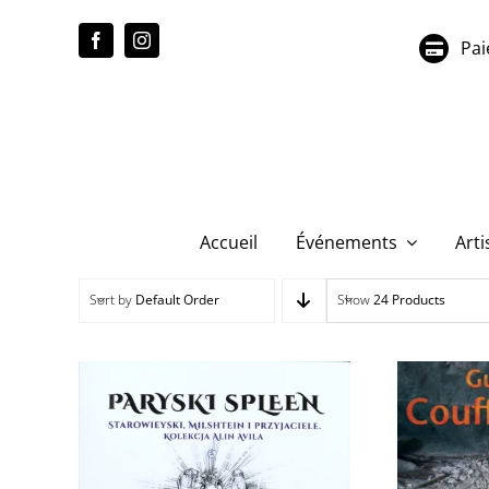
Passer
au
Pai
contenu
Accueil
Événements
Arti
Sort by
Default Order
Show
24 Products