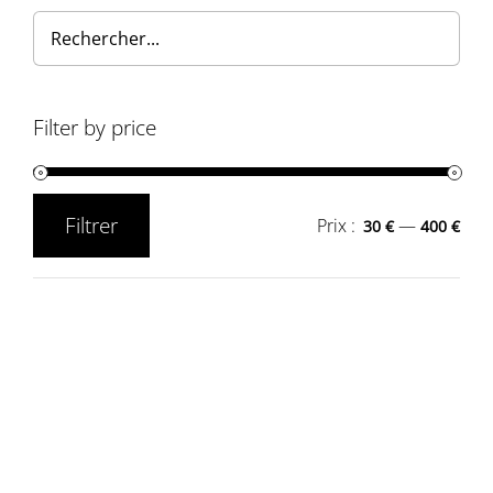
Filter by price
Filtrer
Prix :
—
30 €
400 €
Prix
Prix
min
max