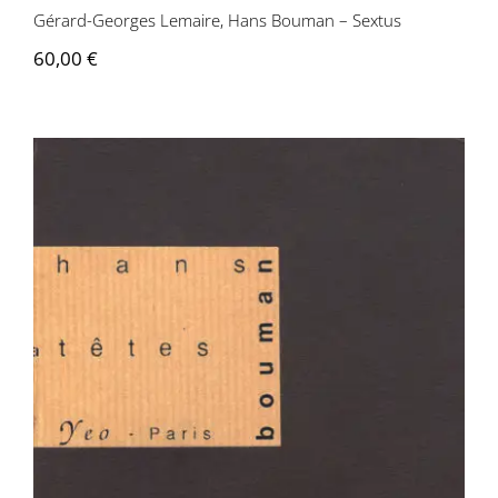
Gérard-Georges Lemaire, Hans Bouman – Sextus
60,00
€
Hans Bouman – La Tête