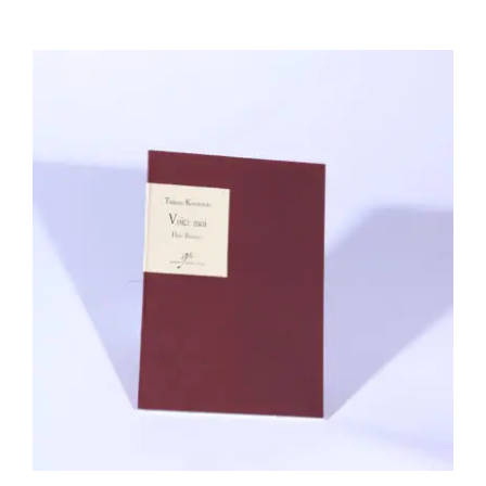
Tadeusz Koralewski, Hans Bouman –
Voici moi