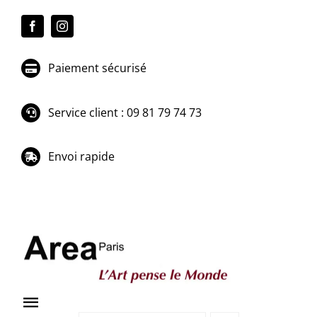
Passer
au
contenu
Paiement sécurisé
Service client : 09 81 79 74 73
Envoi rapide
Toggle