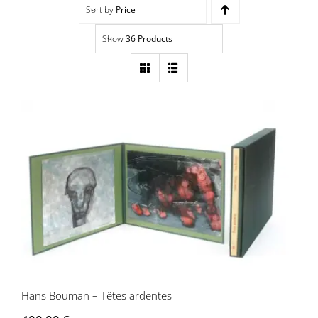
Sort by
Price
Navigation
Accueil
Show
36 Products
Événements
Artistes
Éditions
Hans Bouman – Têtes ardentes
Area revue)s(
Area antic
Blog
Hans Bouman – Têtes ardentes
À propos