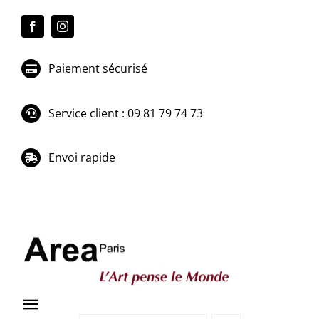
Passer
au
contenu
Paiement sécurisé
Service client : 09 81 79 74 73
Envoi rapide
Toggle