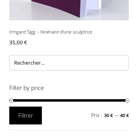
Contactez-nous
Irmgard Sigg – Itinéraire d’une sculptrice
35,00
€
Filter by price
Filtrer
Prix :
—
30 €
40 €
Prix
Prix
min
max