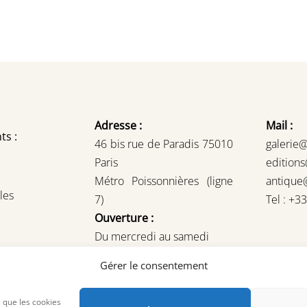
Adresse :
Mail :
ts :
46 bis rue de Paradis 75010
galerie
Paris
edition
Métro Poissonnières (ligne
antique
les
7)
Tel : +3
Ouverture :
Du mercredi au samedi
14H – 19H
Gérer le consentement
ou sur rendez-vous
s que les cookies