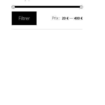
Filtrer
Prix :
—
20 €
400 €
Prix
Prix
min
max