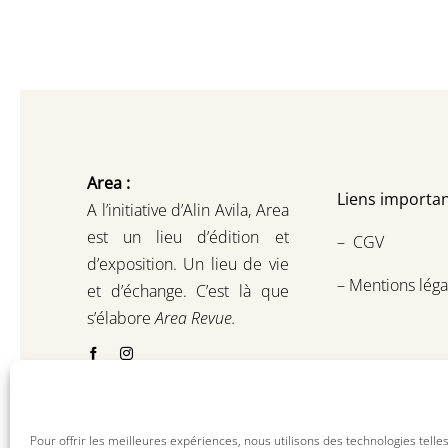
Area :
Liens importan
A l’initiative d’Alin Avila,
Area
est un lieu d’édition et
–
CGV
d’exposition.
Un lieu de vie
–
Mentions léga
et d
’
échange.
C’est là que
s’élabore
Area Revue.
Pour offrir les meilleures expériences, nous utilisons des technologies telle