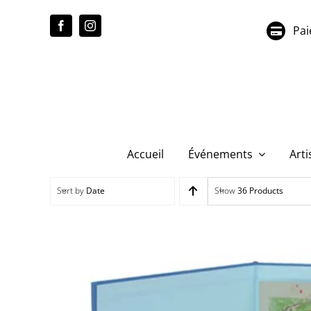
Passer
au
Pai
contenu
Accueil
Événements
Arti
Sort by
Date
Show
36 Products