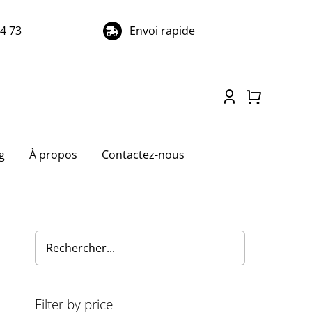
74 73
Envoi rapide
g
À propos
Contactez-nous
Filter by price