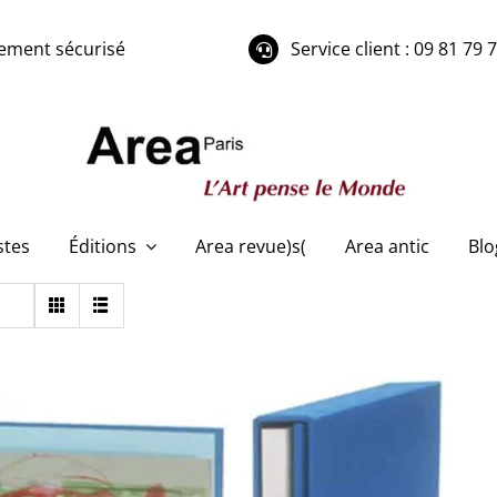
ement sécurisé
Service client : 09 81 79 
stes
Éditions
Area revue)s(
Area antic
Blo