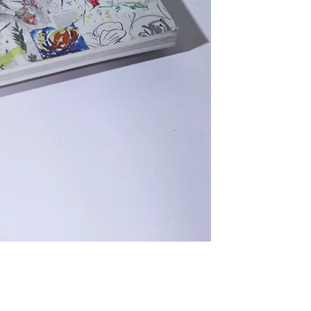
nex – Rêver Rousseau