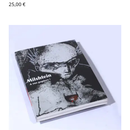
25,00
€
Zwy Milshtein – À vos papiers !