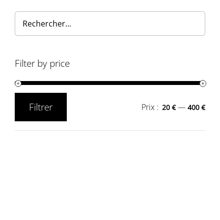
Filter by price
Filtrer
Prix :
—
20 €
400 €
Prix
Prix
min
max