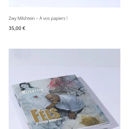
Zwy Milshtein – À vos papiers !
35,00
€
Zwy Milshtein – Fées et petites
merveilles