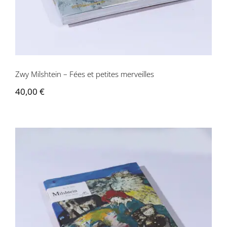
Zwy Milshtein – Fées et petites merveilles
40,00
€
Zwy Milshtein, Alin Avila – Milshtein et