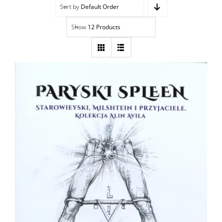
Sort by
Default Order
Navigation
Accueil
Show
12 Products
Événements
Artistes
Éditions
Area revue)s(
Area antic
Blog
Paryski Spleen
À propos