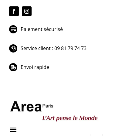
Passer
au
contenu
Paiement sécurisé
Service client : 09 81 79 74 73
Envoi rapide
Toggle