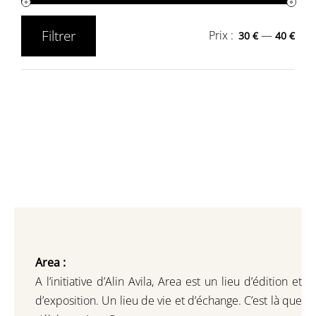
Filtrer
Prix :
—
30 €
40 €
Prix
Prix
min
max
Area :
A l’initiative d’Alin Avila,
Area est un lieu d’édition et
d’exposition.
Un lieu de vie et d
’
échange.
C’est là que