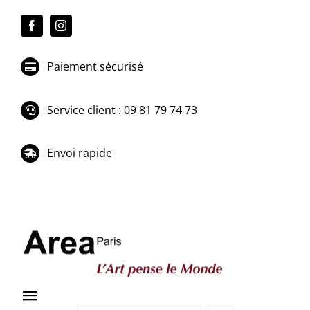
Passer
au
contenu
Paiement sécurisé
Service client : 09 81 79 74 73
Envoi rapide
Toggle