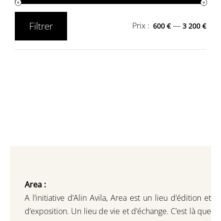
Filtrer
Prix :
—
600 €
3 200 €
Prix
Prix
min
max
Area :
A l’initiative d’Alin Avila,
Area est un lieu d’édition et
d’exposition.
Un lieu de vie et d
’
échange.
C’est là que