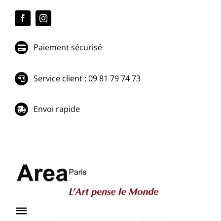
Passer
au
contenu
Paiement sécurisé
Service client : 09 81 79 74 73
Envoi rapide
Toggle