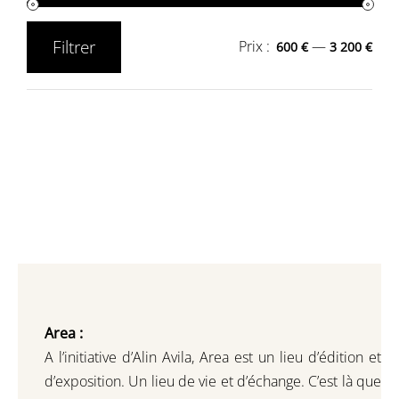
Filtrer
Prix :
—
600 €
3 200 €
Prix
Prix
min
max
Area :
A l’initiative d’Alin Avila,
Area est un lieu d’édition et
d’exposition.
Un lieu de vie et d
’
échange.
C’est là que