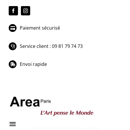
Passer
au
contenu
Paiement sécurisé
Service client : 09 81 79 74 73
Envoi rapide
Toggle