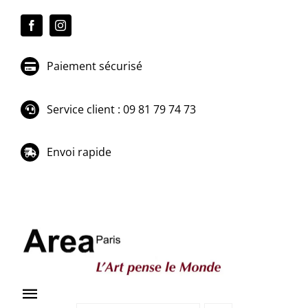
Passer
au
contenu
Paiement sécurisé
Service client : 09 81 79 74 73
Envoi rapide
Toggle