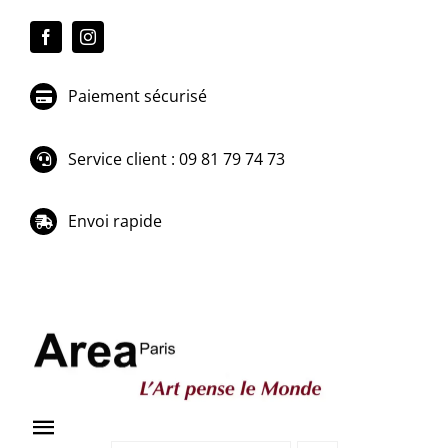
Passer
au
contenu
Paiement sécurisé
Service client : 09 81 79 74 73
Envoi rapide
Toggle