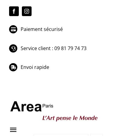
Passer
au
contenu
Paiement sécurisé
Service client : 09 81 79 74 73
Envoi rapide
Toggle