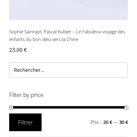
Contactez-nous
Sophie Sainrapt, Pascal Aubier – Le Fabuleux voyage des
enfants du bon dieu vers la Chine
23,00
€
Filter by price
Filtrer
Prix :
—
20 €
30 €
Prix
Prix
min
max