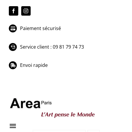
Passer
au
contenu
Paiement sécurisé
Service client : 09 81 79 74 73
Envoi rapide
Toggle