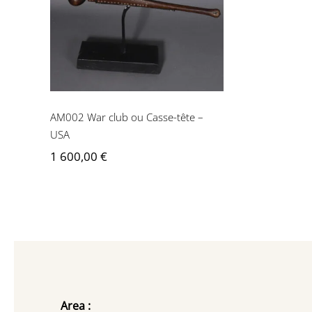
Casse-tête – USA
AM002 War club ou Casse-tête –
USA
1 600,00
€
Area :