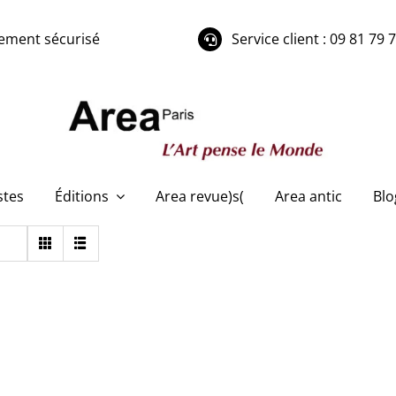
ement sécurisé
Service client : 09 81 79 
stes
Éditions
Area revue)s(
Area antic
Blo