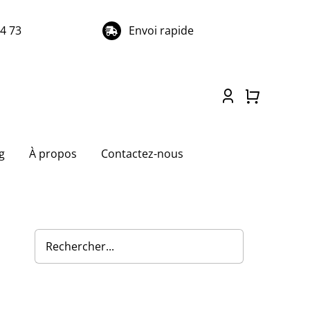
74 73
Envoi rapide
g
À propos
Contactez-nous