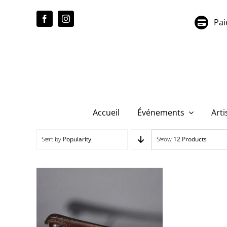
Passer
au
Pai
contenu
Accueil
Événements
Arti
Sort by
Popularity
Show
12 Products
AM002 War club ou