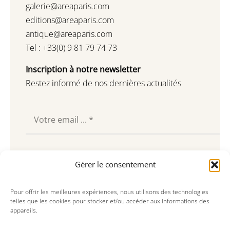
galerie@areaparis.com
editions@areaparis.com
antique@areaparis.com
Tel : +33(0) 9 81 79 74 73
Inscription à notre newsletter
Restez informé de nos dernières actualités
Souscrire
Gérer le consentement
Pour offrir les meilleures expériences, nous utilisons des technologies
telles que les cookies pour stocker et/ou accéder aux informations des
appareils.