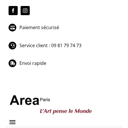
Passer
au
contenu
Paiement sécurisé
Service client : 09 81 79 74 73
Envoi rapide
Toggle