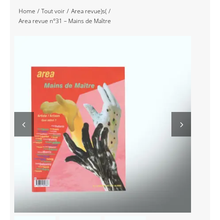
Home
Tout voir
Area revue)s(
Navigation
Accueil
Area revue n°31 – Mains de Maître
Événements
Artistes
Éditions
Area revue)s(
Area antic
Blog
À propos