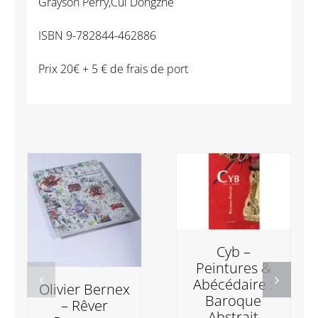
Grayson Perry,Cui Dongzhe
ISBN 9-782844-462886
Prix 20€ + 5 € de frais de port
Cyb –
Peintures &
Abécédaire :
Olivier Bernex
Baroque
– Rêver
Abstrait