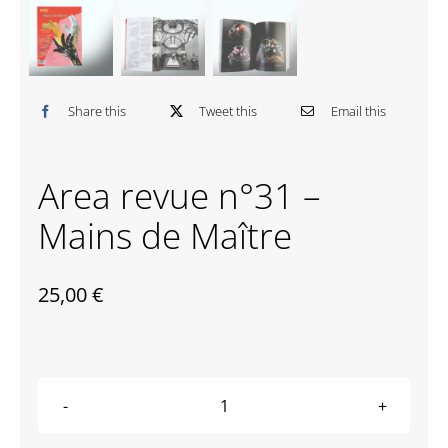
Contactez-nous
Share this
Tweet this
Email this
Area revue n°31 –
Mains de Maître
25,00
€
quantité
de