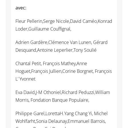
avec:
Fleur Pellerin,Serge Nicole,David Caméo,Konrad
Loder,Guillaume Couffignal,
Adrien Gardère,Clémence Van Lunen, Gérard
Desquand,Antoine Leperlier,Tony Soulié
Chantal Petit, François Mathey,Anne
Hoguet,François Jullien,Corine Borgnet, François
L’ Yvonnet
Eva David,J-M Othoniel,Richard Peduzzi,William
Morris, Fondation Banque Populaire,
Philippe Garel,LorettaH.Yang Chang Yi, Michel
Wohlfarht,Sonia Delaunay,Emmanuel Barrois,