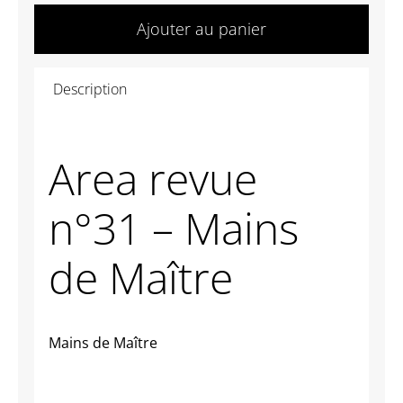
Area
Ajouter au panier
revue
n°31
Description
-
Mains
de
Area revue
Maître
n°31 – Mains
de Maître
Mains de Maître