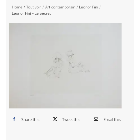
Home
Tout voir
Art contemporain
Leonor Fini
Navigation
Accueil
Leonor Fini – Le Secret
Événements
Artistes
Éditions
Area revue)s(
Area antic
Blog
Share this
Tweet this
Email this
À propos