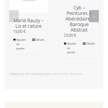
Cyb –
Peintures &
Abécédaire :
Marie Rauzy –
Baroque
Lis et rature
Abstrait
15,00
€
23,00
€
Ajouter
Détails
Ajouter
Détails
au
au
panier
panier
Categories:
Art contemporain
,
Leonor Fini
,
Tout voir