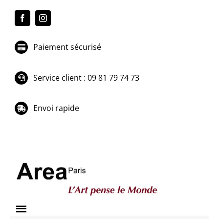
Passer
au
contenu
Paiement sécurisé
Service client : 09 81 79 74 73
Envoi rapide
Toggle