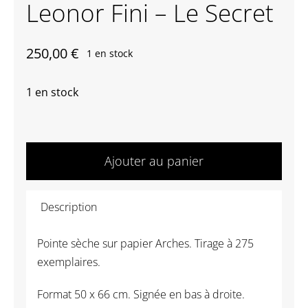
Leonor Fini – Le Secret
Contactez-nous
250,00
€
1 en stock
1 en stock
quantité
de
Ajouter au panier
Leonor
Fini
Description
-
Le
Pointe sèche sur papier Arches. Tirage à 275
Secret
exemplaires.
Format 50 x 66 cm. Signée en bas à droite.