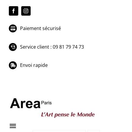
Passer
au
contenu
Paiement sécurisé
Service client : 09 81 79 74 73
Envoi rapide
Toggle