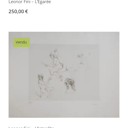
Leonor Fini – L’Égarée
250,00
€
Vendu
Leonor Fini – L’Interdite