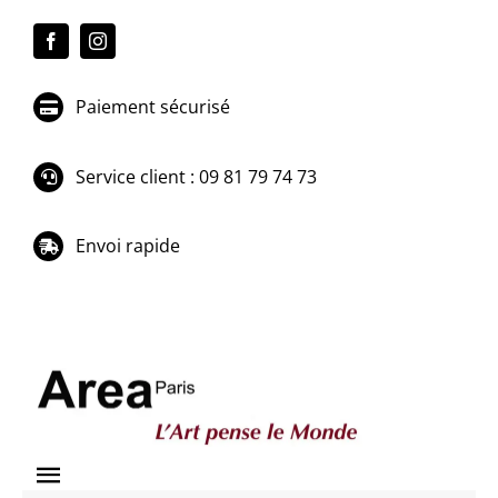
Passer
au
contenu
Paiement sécurisé
Service client : 09 81 79 74 73
Envoi rapide
Toggle