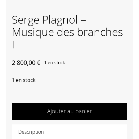
Contactez-nous
Serge Plagnol –
Musique des branches
I
2 800,00
€
1 en stock
1 en stock
quantité
de
Ajouter au panier
Serge
Plagnol
Description
-