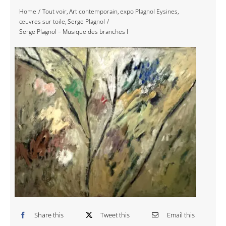
Home
Tout voir
Art contemporain
expo Plagnol Eysines
Navigation
Accueil
œuvres sur toile
Serge Plagnol
Serge Plagnol – Musique des branches I
Événements
Artistes
Éditions
Area revue)s(
Area antic
Blog
Share this
Tweet this
Email this
À propos