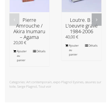
Pierre
Loutre. B :
Amrouche /
L’oeuvre gravé
Akira Inumaru
1984-2006
– Agama
40,00
€
20,00
€
Ajouter
Détails
au
Ajouter
Détails
panier
au
panier
Categories:
Art contemporain
,
expo Plagnol Eysines
,
œuvres sur
toile
,
Serge Plagnol
,
Tout voir