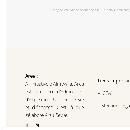
Categories:
Art contemporain
,
Thierry Pertuisot
Area :
Liens importan
A l’initiative d’Alin Avila,
Area
est un lieu d’édition et
–
CGV
d’exposition.
Un lieu de vie
–
Mentions léga
et d
’
échange.
C’est là que
s’élabore
Area Revue.