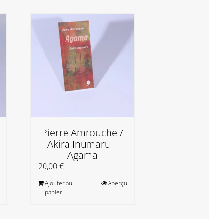
Vendu
AM001 Tom
US
Pierre Amrouche /
Akira Inumaru –
3 200,00
€
Agama
20,00
€
Ajouter au
Aperçu
panier