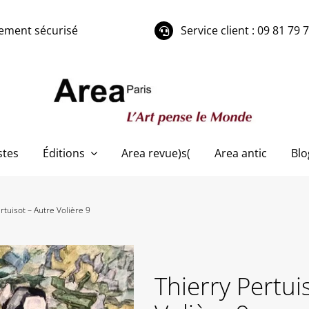
ement sécurisé
Service client : 09 81 79 
stes
Éditions
Area revue)s(
Area antic
Blo
rtuisot – Autre Volière 9
Thierry Pertui