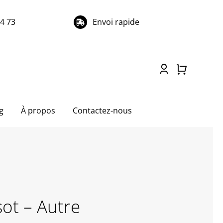
74 73
Envoi rapide
g
À propos
Contactez-nous
sot – Autre