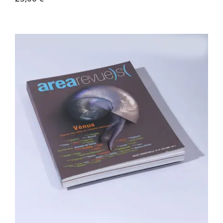
Area revue n°10 – Vénus,…