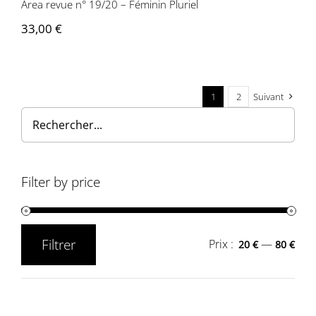
Area revue n° 19/20 – Féminin Pluriel
33,00
€
1
2
Suivant
Filter by price
Filtrer
Prix :
—
20 €
80 €
Prix
Prix
min
max