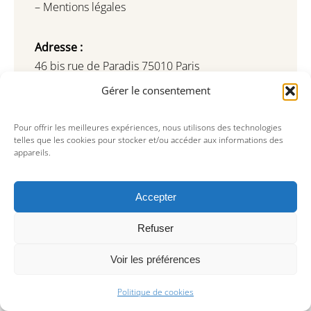
–
Mentions légales
Adresse :
46 bis rue de Paradis 75010 Paris
Métro Poissonnières (ligne 7)
Gérer le consentement
Ouverture :
Du mercredi au samedi
Pour offrir les meilleures expériences, nous utilisons des technologies
14H – 19H
telles que les cookies pour stocker et/ou accéder aux informations des
appareils.
ou sur rendez-vous
Mail :
Accepter
galerie@areaparis.com
editions@areaparis.com
Refuser
antique@areaparis.com
Voir les préférences
Tel : +33(0) 9 81 79 74 73
Inscription à notre newsletter
Politique de cookies