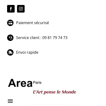
Passer
au
contenu
Paiement sécurisé
Service client : 09 81 79 74 73
Envoi rapide
Toggle