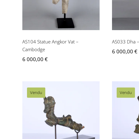
AS104 Statue Angkor Vat –
AS033 Dha –
Cambodge
6 000,00
€
6 000,00
€
Vendu
Vendu
AS107 Poignée de sabre
AS106 
cérémonielle –
cé
Cambodge