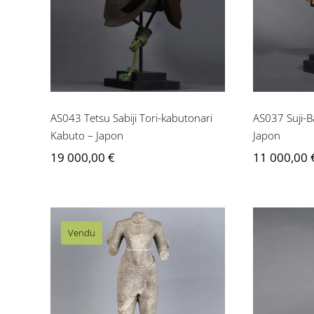
kabutonari Kabuto –
–
Japon
AS043 Tetsu Sabiji Tori-kabutonari
AS037 Suji-B
Kabuto – Japon
Japon
19 000,00
€
11 000,00
Vendu
AS104 Statue Angkor Vat
AS033
– Cambodge