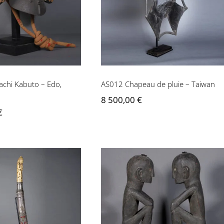
 Edo, Japon
– Taiwan
achi Kabuto – Edo,
AS012 Chapeau de pluie – Taiwan
8 500,00
€
€
AS051 Paire de Bulul –
 Dha – Birmanie
Philippines