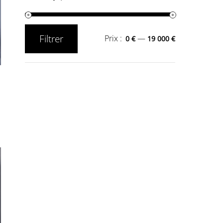
Filtrer
Prix :
—
0 €
19 000 €
Prix
Prix
min
max