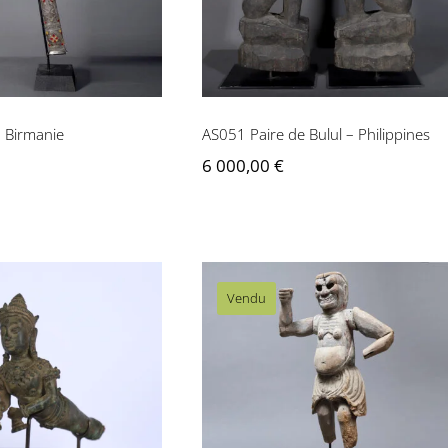
 Birmanie
AS051 Paire de Bulul – Philippines
6 000,00
€
Vendu
Poignée de sabre
AS054 Datsue-ba –
rémonielle –
Japon
Cambodge