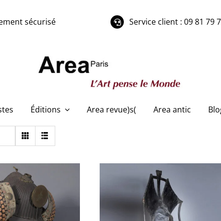
ement sécurisé
Service client : 09 81 79 
stes
Éditions
Area revue)s(
Area antic
Blo
uji-Bachi Kabuto
AS012 Chapeau de pluie