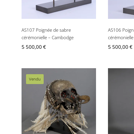
AS107 Poignée de sabre
AS106 Poign
cérémonielle – Cambodge
cérémoniell
5 500,00
€
5 500,00
€
Vendu
OC032 Crâne Asmat –
AS
Papouasie-Nouvelle-
archite
Guinée