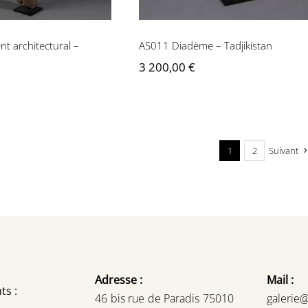
t architectural –
AS011 Diadème – Tadjikistan
3 200,00
€
1
2
Suivant
Adresse :
Mail :
ts :
46 bis rue de Paradis 75010
galerie