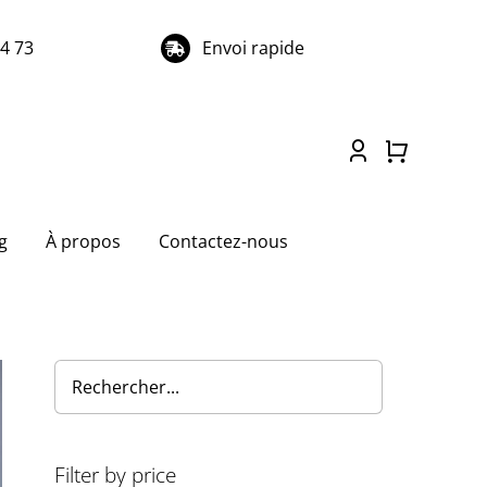
74 73
Envoi rapide
g
À propos
Contactez-nous
Filter by price