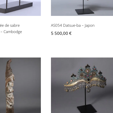
ée de sabre
AS054 Datsue-ba – Japon
e – Cambodge
5 500,00
€
067 Element
AS011 Diadème –
ctural – Thaïlande
Tadjikistan