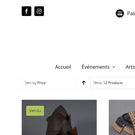
Passer
au
Pai
contenu
Accueil
Événements
Arti
Sort by
Price
Show
12 Products
Vendu
AS043 Tetsu Sabiji Tori-
AS037 S