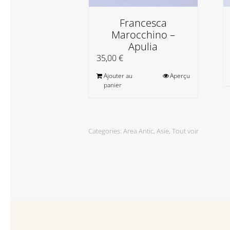
Francesca
Marocchino –
Apulia
35,00
€
Ajouter au
Aperçu
panier
Categories:
Area Antic
,
Asie
,
Tout voir