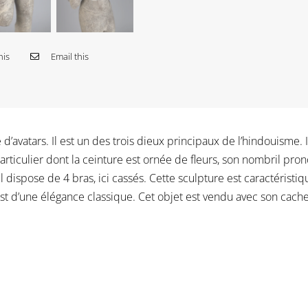
his
Email this
’avatars. Il est un des trois dieux principaux de l’hindouisme. Il
rticulier dont la ceinture est ornée de fleurs, son nombril prononc
’il dispose de 4 bras, ici cassés. Cette sculpture est caractéristi
 est d’une élégance classique. Cet objet est vendu avec son cach