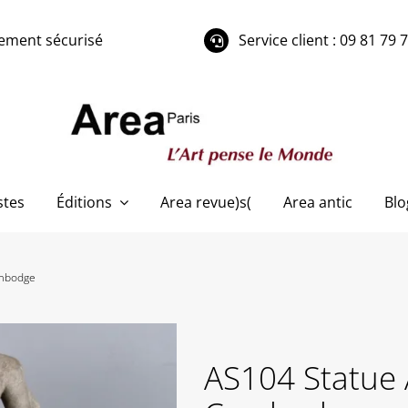
ement sécurisé
Service client : 09 81 79 
stes
Éditions
Area revue)s(
Area antic
Blo
ambodge
AS104 Statue 