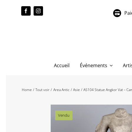
Passer
au
Pai
contenu
Accueil
Événements
Arti
Home
Tout voir
Area Antic
Asie
AS104 Statue Angkor Vat – C
Vendu