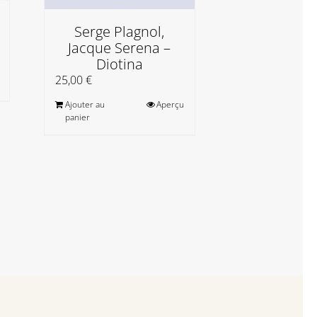
Serge Plagnol,
France
Jacque Serena –
Marocch
Diotina
Apul
25,00
€
35,00
€
Ajouter au
Aperçu
Ajouter au
panier
panier