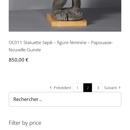
OC011 Statuette Sepik – figure féminine – Papouasie-
Nouvelle-Guinée
850,00
€
Précédent
1
2
3
Suivant
Filter by price