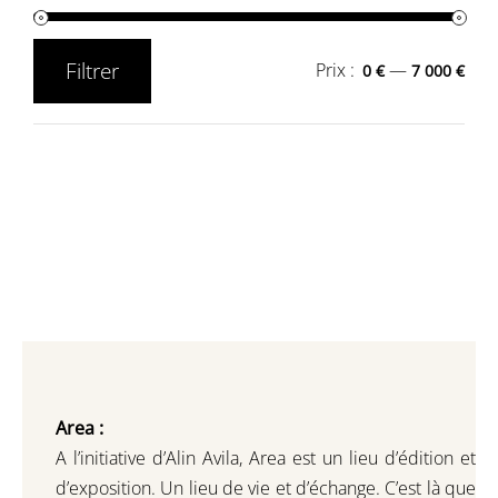
Filtrer
Prix :
—
0 €
7 000 €
Prix
Prix
min
max
Area :
A l’initiative d’Alin Avila,
Area est un lieu d’édition et
d’exposition.
Un lieu de vie et d
’
échange.
C’est là que