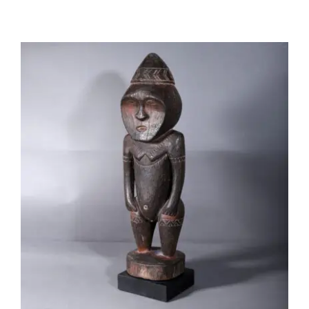
OC012 Statue Sepik – figure féminine
debout – Papouasie-Nouvelle-Guinée