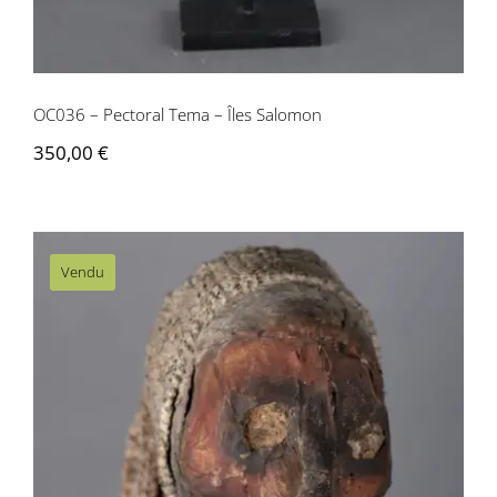
Contactez-nous
OC036 – Pectoral Tema – Îles Salomon
350,00
€
Vendu
OC034 Crâne Fleuve Fly – Papouasie-
Nouvelle-Guinée