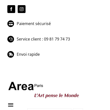
Passer
au
contenu
Paiement sécurisé
Service client : 09 81 79 74 73
Envoi rapide
Toggle