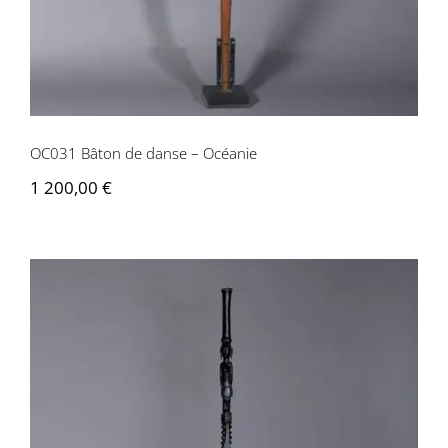
OC031 Bâton de danse – Océanie
1 200,00
€
OC010 Canne de dignitaire – îles