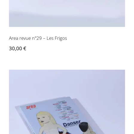
Area revue n°29 – Les Frigos
30,00
€
Area revue n° 28 – Danser, Acte visible
de vie