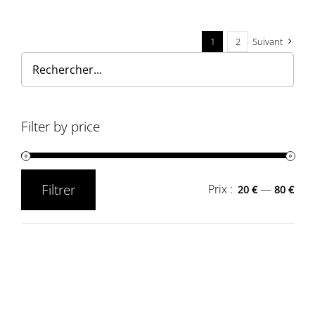
1
2
Suivant
Filter by price
Filtrer
Prix :
—
20 €
80 €
Prix
Prix
min
max