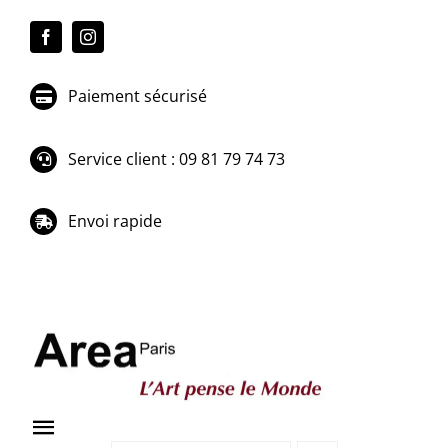
Passer
au
contenu
Paiement sécurisé
Service client : 09 81 79 74 73
Envoi rapide
Toggle