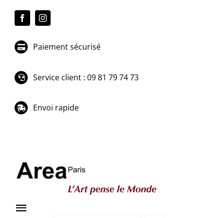
Passer
au
contenu
Paiement sécurisé
Service client : 09 81 79 74 73
Envoi rapide
Toggle