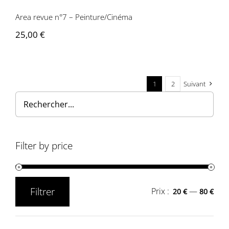
Area revue n°7 – Peinture/Cinéma
25,00
€
1
2
Suivant
Filter by price
Filtrer
Prix :
—
20 €
80 €
Prix
Prix
min
max