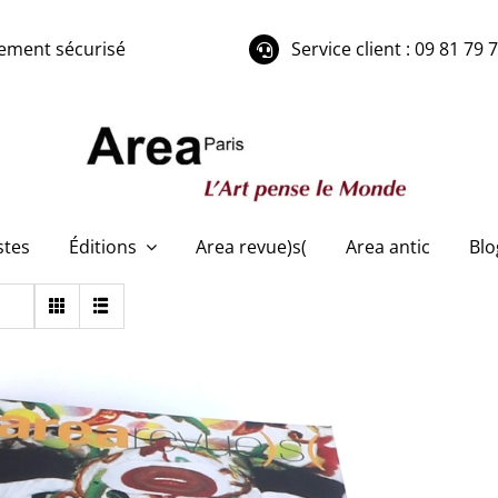
ement sécurisé
Service client : 09 81 79 
stes
Éditions
Area revue)s(
Area antic
Blo