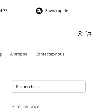
74 73
Envoi rapide
g
À propos
Contactez-nous
Filter by price