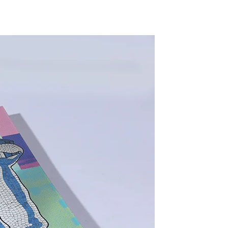
e n°29 – Les Frigos