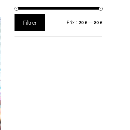
Filtrer
Prix :
—
20 €
80 €
Prix
Prix
min
max