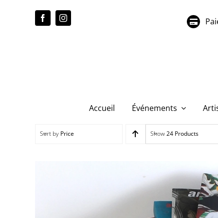
Passer
au
Pai
contenu
Accueil
Événements
Arti
Sort by
Price
Show
24 Products