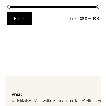
Filtrer
Prix :
—
20 €
80 €
Prix
Prix
min
max
Area :
A l’initiative d’Alin Avila,
Area est un lieu d’édition et