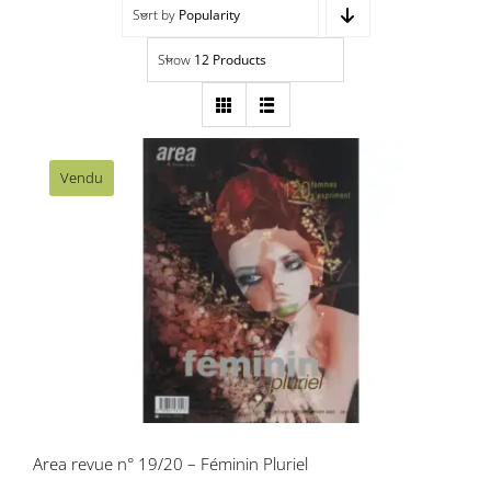
Sort by
Popularity
Navigation
Accueil
Show
12 Products
Événements
Artistes
Vendu
Éditions
Area revue n° 19/20 – Féminin Pluriel
Area revue)s(
Area antic
Blog
Area revue n° 19/20 – Féminin Pluriel
À propos