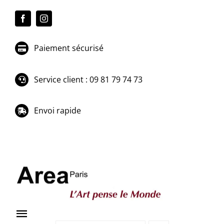
Passer
au
contenu
Paiement sécurisé
Service client : 09 81 79 74 73
Envoi rapide
Toggle