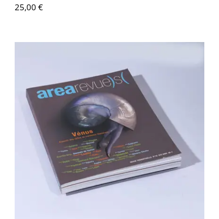
25,00
€
Area revue n°10 – Vénus,…