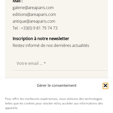
Mail :
galerie@areaparis.com
editions@areaparis.com
antique@areaparis.com
Tel : +33(0) 9 81 79 74 73
Inscription à notre newsletter
Restez informé de nos dernières actualités
Souscrire
Gérer le consentement
Pour offrir les meilleures expériences, nous utilisons des technologies
telles que les cookies pour stocker et/ou accéder aux informations des
appareils.