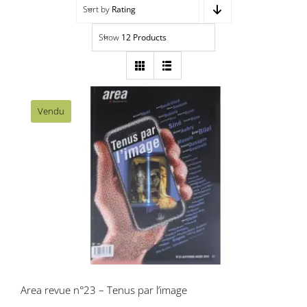
Sort by
Rating
Navigation
Accueil
Show
12 Products
Événements
Artistes
Vendu
Éditions
Area revue n°23 – Tenus par l’image
Area revue)s(
Area antic
Blog
Area revue n°23 – Tenus par l’image
À propos