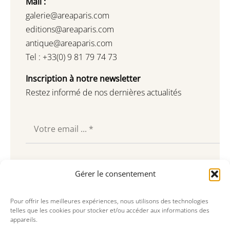
Mail :
galerie@areaparis.com
editions@areaparis.com
antique@areaparis.com
Tel : +33(0) 9 81 79 74 73
Inscription à notre newsletter
Restez informé de nos dernières actualités
Souscrire
Gérer le consentement
Pour offrir les meilleures expériences, nous utilisons des technologies
telles que les cookies pour stocker et/ou accéder aux informations des
appareils.