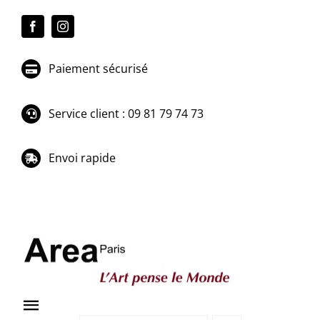
Passer
au
contenu
Paiement sécurisé
Service client : 09 81 79 74 73
Envoi rapide
Toggle