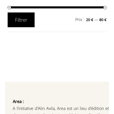
Filtrer
Prix :
—
20 €
80 €
Prix
Prix
min
max
Area :
A l’initiative d’Alin Avila,
Area est un lieu d’édition et