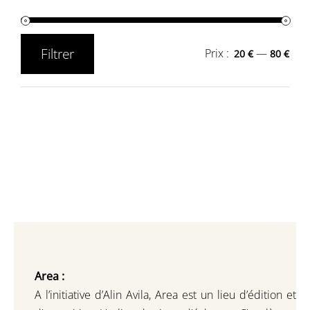
Filtrer
Prix :
—
20 €
80 €
Prix
Prix
min
max
Area :
A l’initiative d’Alin Avila,
Area est un lieu d’édition et