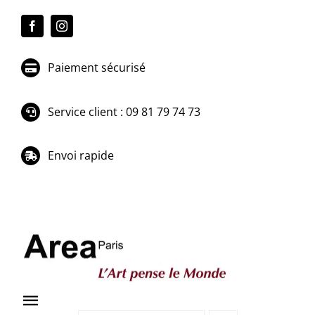
Passer
au
contenu
Paiement sécurisé
Service client : 09 81 79 74 73
Envoi rapide
Toggle