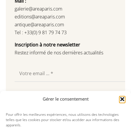
Mail :
galerie@areaparis.com
editions@areaparis.com
antique@areaparis.com
Tel : +33(0) 9 81 79 74 73
Inscription à notre newsletter
Restez informé de nos dernières actualités
Souscrire
Gérer le consentement
Pour offrir les meilleures expériences, nous utilisons des technologies
telles que les cookies pour stocker et/ou accéder aux informations des
appareils.