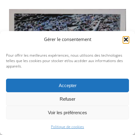
Gérer le consentement
Jean-Pierre Le Boul’ch – Une image de
la guerre 14-72
Pour offrir les meilleures expériences, nous utilisons des technologies
telles que les cookies pour stocker et/ou accéder aux informations des
appareils.
Accepter
Refuser
Jean-Pierre Le Boul’ch – Une image de la guerre 14-72
Voir les préférences
7 000,00
€
Politique de cookies