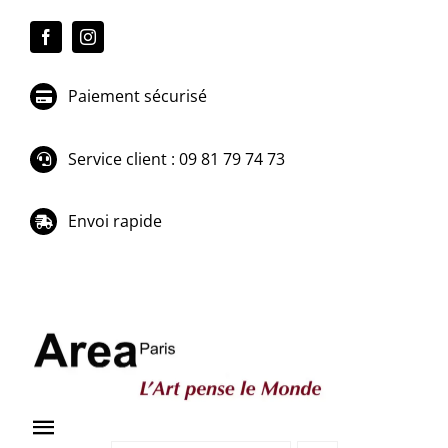
Passer
au
contenu
Paiement sécurisé
Service client : 09 81 79 74 73
Envoi rapide
Toggle