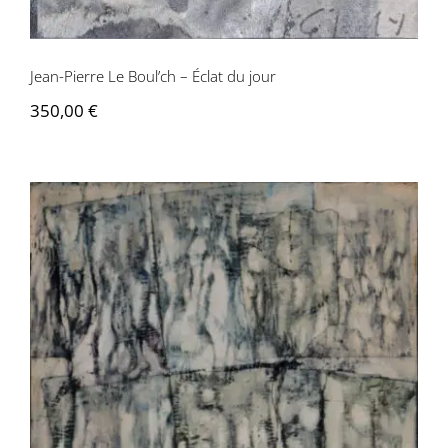
Jean-Pierre Le Boul’ch – Éclat du jour
350,00
€
Jean-Pierre Le Boul’ch – Entrée en
matière « Il est 6h15, les corps
apparaissent. Je les laisse vivre et je
signe… »