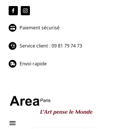
Passer
au
contenu
Paiement sécurisé
Service client : 09 81 79 74 73
Envoi rapide
Toggle