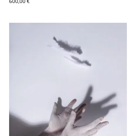
600,00
€
Akira Inumaru – Expérience d’Icare D