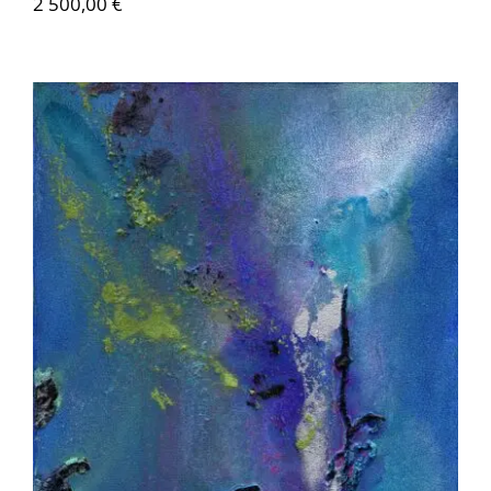
2 500,00
€
Akira Inumaru – Cimes et racines :
Leonpodium 1