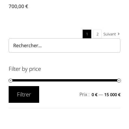
700,00
€
1
2
Suivant
Filter by price
Filtrer
Prix :
—
0 €
15 000 €
Prix
Prix
min
max