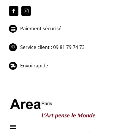
Passer
au
contenu
Paiement sécurisé
Service client : 09 81 79 74 73
Envoi rapide
Toggle