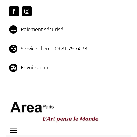
Passer
au
contenu
Paiement sécurisé
Service client : 09 81 79 74 73
Envoi rapide
Toggle