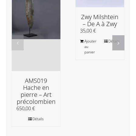
Zwy Milshtein
– De A à Zwy
35,00
€
Ajouter
Détails
au
panier
AMS019
Hache en
pierre – Art
précolombien
650,00
€
Détails