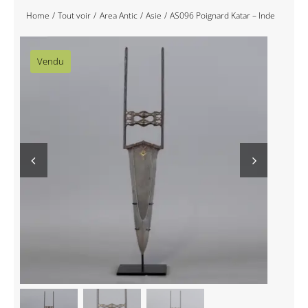
Home
Tout voir
Area Antic
Asie
AS096 Poignard Katar – Inde
Navigation
Accueil
Vendu
Événements
Artistes
Éditions
Area revue)s(
Area antic
Blog
À propos