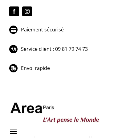
Passer
au
contenu
Paiement sécurisé
Service client : 09 81 79 74 73
Envoi rapide
Toggle