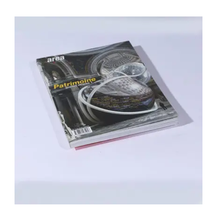
Area revue n°25 – Patrimoines, quelles
utopies?