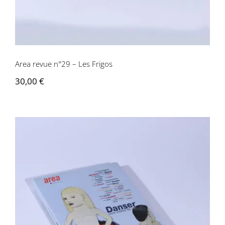
Area revue n°29 – Les Frigos
30,00
€
Area revue n° 28 – Danser, Acte visible
de vie