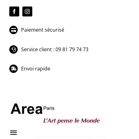
Passer
au
contenu
Paiement sécurisé
Service client : 09 81 79 74 73
Envoi rapide
Toggle