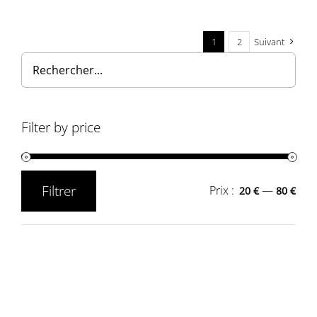
1
2
Suivant
Filter by price
Filtrer
Prix :
—
20 €
80 €
Prix
Prix
min
max