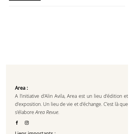
min
max
Area :
A l’initiative d’Alin Avila,
Area est un lieu d’édition et
d’exposition.
Un lieu de vie et d
’
échange.
C’est là que
s’élabore
Area Revue.
Liens importants :