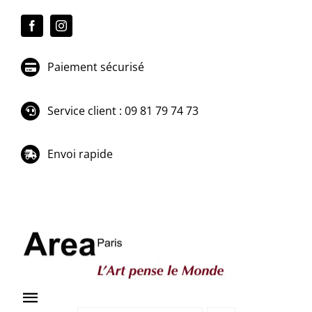
Passer
au
contenu
Paiement sécurisé
Service client : 09 81 79 74 73
Envoi rapide
Toggle