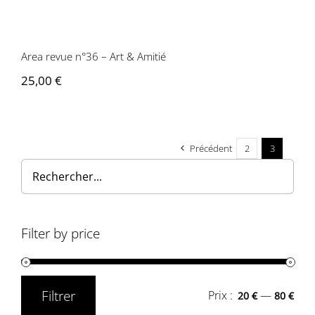
Area revue n°36 – Art & Amitié
Area revue n°36 – Art & Amitié
25,00
€
Précédent
2
3
Filter by price
Filtrer
Prix :
—
20 €
80 €
Prix
Prix