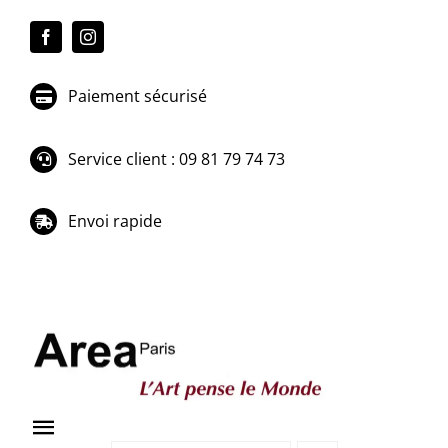
Passer
au
contenu
Paiement sécurisé
Service client : 09 81 79 74 73
Envoi rapide
Toggle