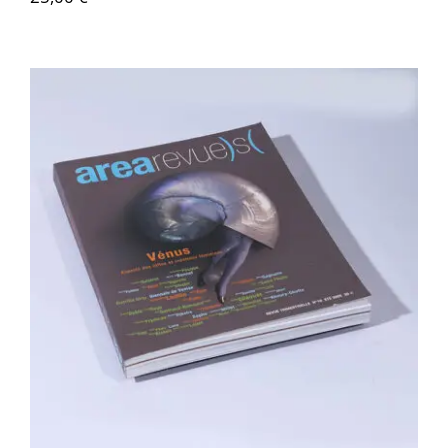
Area revue n°10 – Vénus,…