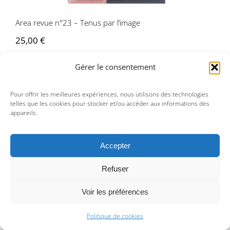
Area revue n°23 – Tenus par l’image
25,00
€
Gérer le consentement
Pour offrir les meilleures expériences, nous utilisons des technologies
telles que les cookies pour stocker et/ou accéder aux informations des
appareils.
Accepter
Refuser
Area revue n°25 – Patrimoines, quelles
utopies?
Voir les préférences
Politique de cookies