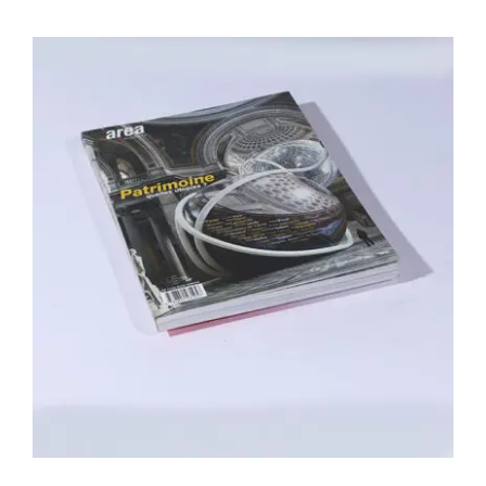
Area revue n°25 – Patrimoines, quelles
utopies?