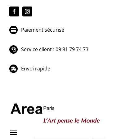
Passer
au
contenu
Paiement sécurisé
Service client : 09 81 79 74 73
Envoi rapide
Toggle