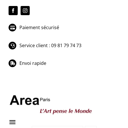
Passer
au
contenu
Paiement sécurisé
Service client : 09 81 79 74 73
Envoi rapide
Toggle