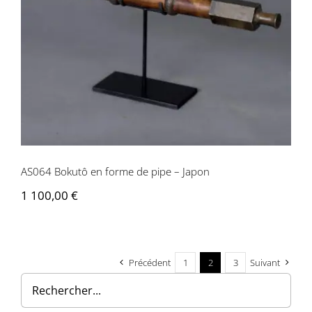
AS064 Bokutô en forme de pipe – Japon
AS064 Bokutô en forme de pipe – Japon
1 100,00
€
Précédent
1
2
3
Suivant