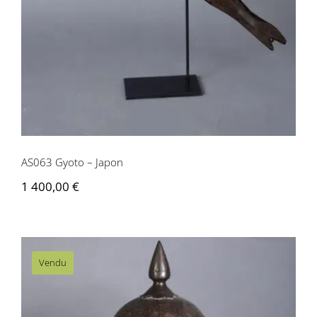
AS063 Gyoto – Japon
1 400,00
€
Vendu