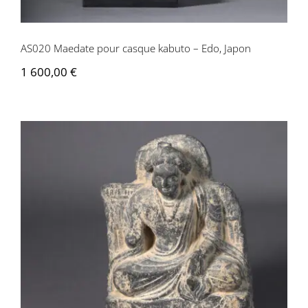
AS020 Maedate pour casque kabuto – Edo, Japon
1 600,00
€
AS028 Sculpture Gandhâra de Buddha
en Bûmisparsha Mudra – Pakistan