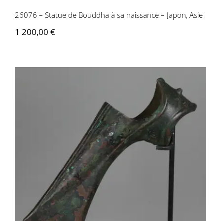
26076 – Statue de Bouddha à sa naissance – Japon, Asie
1 200,00
€
AS127 Hache à douille – Iran