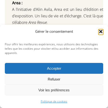
Area :
A l’initiative d’Alin Avila,
Area est un lieu d’édition et
d’exposition.
Un lieu de vie et d
’
échange.
C’est là que
s’élabore
Area Revue.
Gérer le consentement
Liens importants :
Pour offrir les meilleures expériences, nous utilisons des technologies
telles que les cookies pour stocker et/ou accéder aux informations des
–
CGV
appareils.
–
Mentions légales
Accepter
Adresse :
Refuser
46 bis rue de Paradis 75010 Paris
Métro Poissonnières (ligne 7)
Voir les préférences
Ouverture :
Du mercredi au samedi
Politique de cookies
14H – 19H