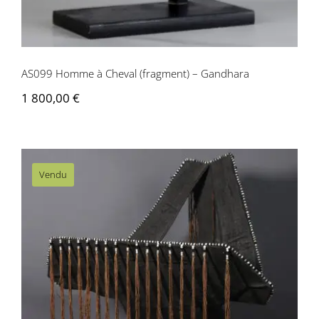
Contactez-nous
AS099 Homme à Cheval (fragment) – Gandhara
1 800,00
€
Vendu
AS032 Coiffe de mariage Yao – Chine