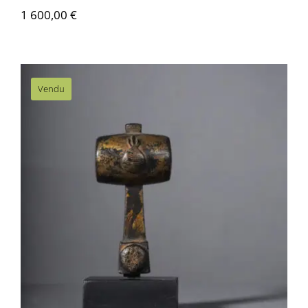
1 600,00
€
Vendu
AS020 Maedate pour casque kabuto –
Edo, Japon