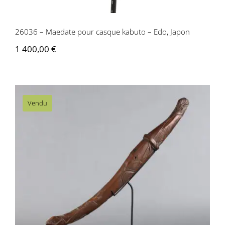
26036 – Maedate pour casque kabuto – Edo, Japon
1 400,00
€
Vendu
AS069 Bokutô – Japon