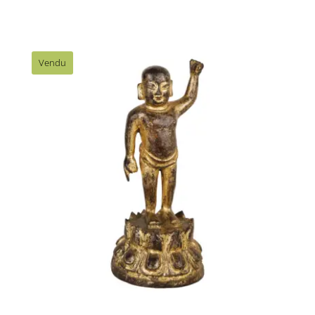
Vendu
26076 – Statue de Bouddha à sa
naissance – Japon, Asie