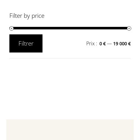
Filter by price
Filtrer
Prix :
—
0 €
19 000 €
Prix
Prix
min
max