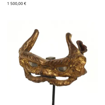
1 500,00
€
26036 – Maedate pour casque kabuto –
Edo, Japon