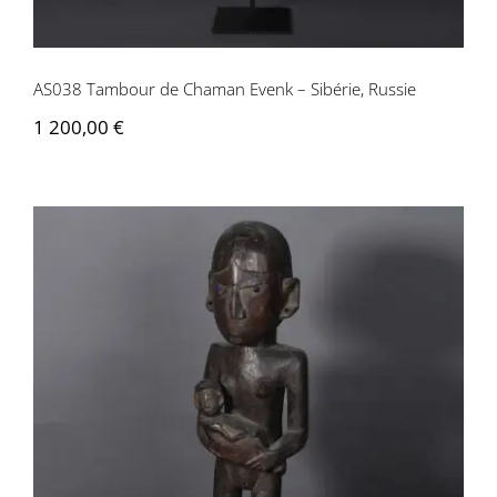
AS038 Tambour de Chaman Evenk – Sibérie, Russie
1 200,00
€
AS034 Figure de maternité – Nicobar,
Inde